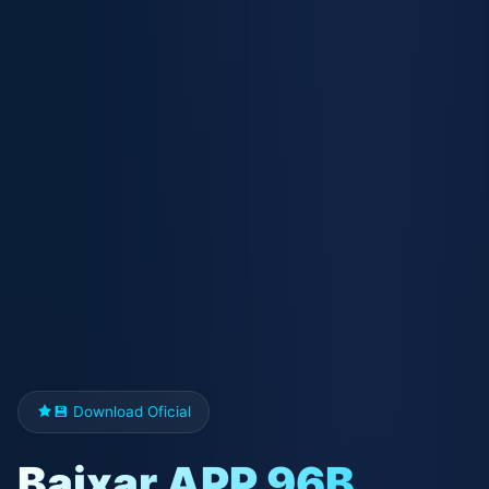
💾 Download Oficial
Baixar APP
96B