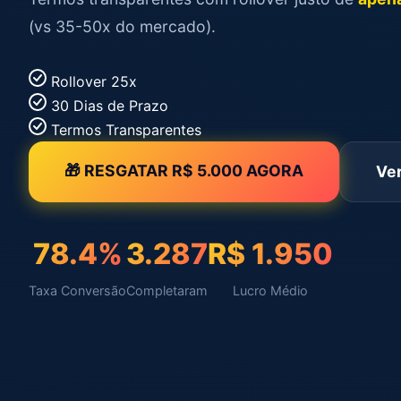
(vs 35-50x do mercado).
Rollover 25x
30 Dias de Prazo
Termos Transparentes
🎁 RESGATAR R$ 5.000 AGORA
Ve
78.4%
3.287
R$ 1.950
Taxa Conversão
Completaram
Lucro Médio