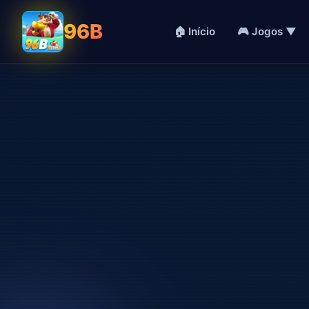
96B
🏠 Início
🎮 Jogos ▼